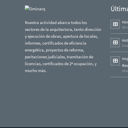
Últim
Hor
Nuestra actividad abarca todos los
30 
sectores de la arquitectura, tanto dirección
y ejecución de obras, apertura de locales,
Hot
informes, certificados de eficiencia
3 n
energética, proyectos de reforma,
peritaciones judiciales, tramitación de
Imp
licencias, certificados de 2ª ocupación, y
Res
mucho más.
14 o