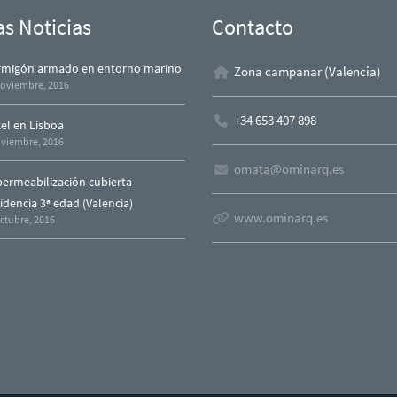
as Noticias
Contacto
migón armado en entorno marino
Zona campanar (Valencia)
noviembre, 2016
+34 653 407 898
el en Lisboa
oviembre, 2016
omata@ominarq.es
ermeabilización cubierta
idencia 3ª edad (Valencia)
www.ominarq.es
ctubre, 2016