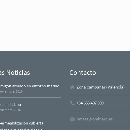
as Noticias
Contacto
migón armado en entorno marino
Zona campanar (Valencia)
noviembre, 2016
+34 653 407 898
el en Lisboa
oviembre, 2016
omata@ominarq.es
ermeabilización cubierta